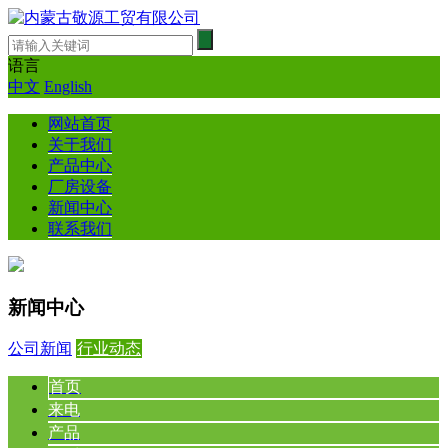
语言
中文
English
网站首页
关于我们
产品中心
厂房设备
新闻中心
联系我们
新闻中心
公司新闻
行业动态
首页
来电
产品