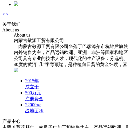
<
>
关于我们
About us
About us
内蒙古敬源工贸有限公司
内蒙古敬源工贸有限公司坐落于巴彦淖尔市杭锦后旗陕坝镇工
内外销售为主，产品远销欧洲、亚洲、非洲等国家和地区。
公司具有专业的技术人才，现代化的生产设备：分选机、
40度的黄河“几”字弯顶端，是种植向日葵的黄金纬度，
2015
年
成立于
500
万元
注册资金
22000
㎡
占地面积
产品中心
主要以葵花籽仁、南瓜子仁加工和销售为主，产品远销欧洲、